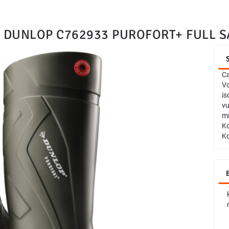
DUNLOP C762933 PUROFORT+ FULL S
Ca
Vo
is
vu
mi
Ko
Ko