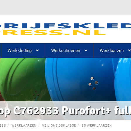
Werkkleding
Werkschoenen
Werklaarzen
op C762933 Purofort+ full
ESS
WERKLAARZEN
VEILIGHEIDSKLASSE
S5 WERKLAARZEN