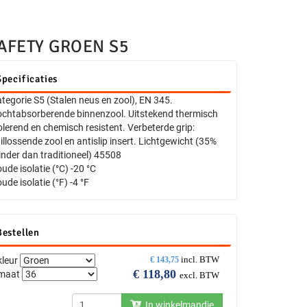
AFETY GROEN S5
Specificaties
tegorie S5 (Stalen neus en zool), EN 345.
chtabsorberende binnenzool. Uitstekend thermisch
olerend en chemisch resistent. Verbeterde grip:
illossende zool en antislip insert. Lichtgewicht (35%
nder dan traditioneel) 45508
ude isolatie (°C) -20 °C
ude isolatie (°F) -4 °F
Bestellen
incl. BTW
kleur
€
143,75
€
118,80
maat
excl. BTW
In winkelmandje