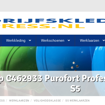
Werkkleding
Werkschoenen
Werklaarzen
 C462933 Purofort Profess
S5
ESS
WERKLAARZEN
VEILIGHEIDSKLASSE
S5 WERKLAARZEN