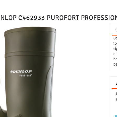
NLOP C462933 PUROFORT PROFESSION
De
to
ei
du
ne
pe