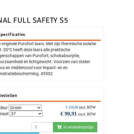
AL FULL SAFETY S5
Specificaties
 originele Purofort laars. Met zijn thermische isolatie
t -20°C heeft deze laars alle praktische
genschappen van Purofort; schokabsorptie,
urzaamheid en lichtgewicht. Voorzien van stalen
us en middenzool voor impact- en en
netratiebescherming. 45502
Bestellen
incl. BTW
kleur
€
110,00
€
90,91
maat
excl. BTW
In winkelmandje