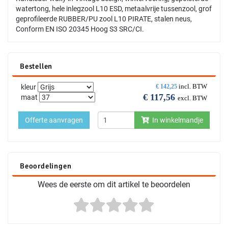
watertong, hele inlegzool L10 ESD, metaalvrije tussenzool, grof
geprofileerde RUBBER/PU zool L10 PIRATE, stalen neus,
Conform EN ISO 20345 Hoog S3 SRC/CI.
Bestellen
incl. BTW
kleur
€
142,25
€
117,56
maat
excl. BTW
Offerte aanvragen
In winkelmandje
Beoordelingen
Wees de eerste om dit artikel te beoordelen