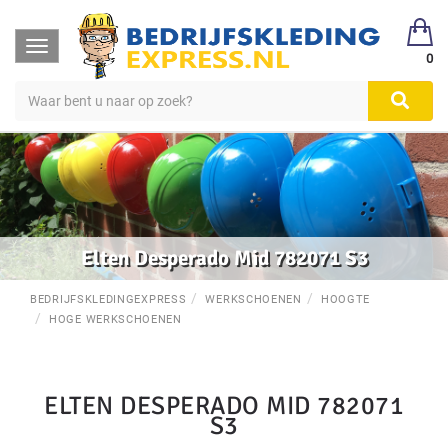
Toggle
0
navigation
Elten Desperado Mid 782071 S3
BEDRIJFSKLEDINGEXPRESS
WERKSCHOENEN
HOOGTE
HOGE WERKSCHOENEN
ELTEN DESPERADO MID 782071
S3