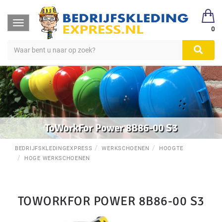
Toggle
0
navigation
ToWorkFor Power 8B86-00 S3
BEDRIJFSKLEDINGEXPRESS
WERKSCHOENEN
HOOGTE
HOGE WERKSCHOENEN
TOWORKFOR POWER 8B86-00 S3