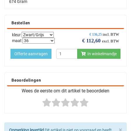
674 Gram
Bestellen
incl. BTW
kleur
€
136,25
€
112,60
maat
excl. BTW
Offerte aanvragen
In winkelmandje
Beoordelingen
Wees de eerste om dit artikel te beoordelen
×
Opmerking levertijd
Dit artikel is niet op voorraad en heeft