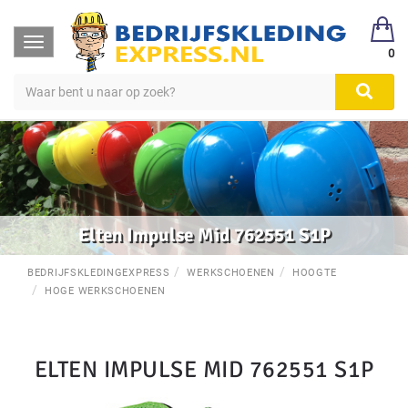
Toggle
0
navigation
Elten Impulse Mid 762551 S1P
BEDRIJFSKLEDINGEXPRESS
WERKSCHOENEN
HOOGTE
HOGE WERKSCHOENEN
ELTEN IMPULSE MID 762551 S1P