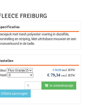
FLEECE FREIBURG
Specificaties
eecejack met mesh polyester voering in dezelfde,
eurstelling en striping, Met uitritsbare mouwen en een
nsnoerkoord in de taille.
Bestellen
incl. BTW
kleur
€
96,00
€
79,34
maat
excl. BTW
In winkelmandje
Offerte aanvragen