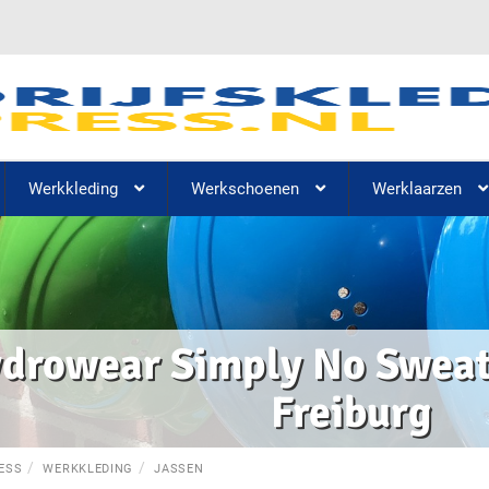
Werkkleding
Werkschoenen
Werklaarzen
drowear Simply No Sweat 
Freiburg
ESS
WERKKLEDING
JASSEN