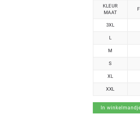
KLEUR
F
MAAT
3XL
L
M
S
XL
XXL