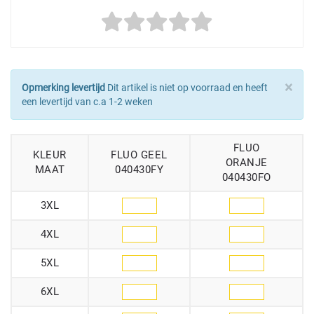
×
Opmerking levertijd
Dit artikel is niet op voorraad en heeft
een levertijd van c.a 1-2 weken
FLUO
KLEUR
FLUO GEEL
ORANJE
MAAT
040430FY
040430FO
3XL
4XL
5XL
6XL