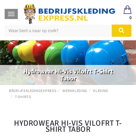
Toggle
0
navigation
Hydrowear Hi-Vis Vilofrt T-Shirt
Tabor
BEDRIJFSKLEDINGEXPRESS
WERKKLEDING
KLEDING
T-SHIRTS
HYDROWEAR HI-VIS VILOFRT T-
SHIRT TABOR