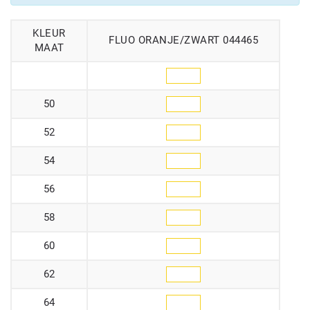
KLEUR
FLUO ORANJE/ZWART 044465
MAAT
50
52
54
56
58
60
62
64