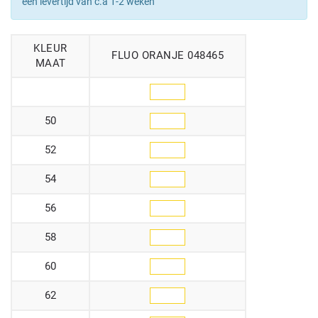
een levertijd van c.a 1-2 weken
KLEUR
FLUO ORANJE 048465
MAAT
50
52
54
56
58
60
62