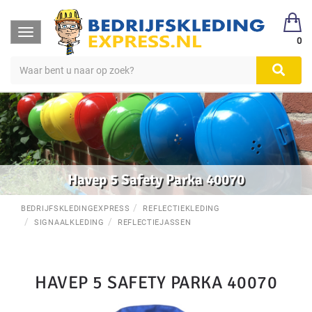
Toggle
0
navigation
Havep 5 Safety Parka 40070
BEDRIJFSKLEDINGEXPRESS
REFLECTIEKLEDING
SIGNAALKLEDING
REFLECTIEJASSEN
HAVEP 5 SAFETY PARKA 40070