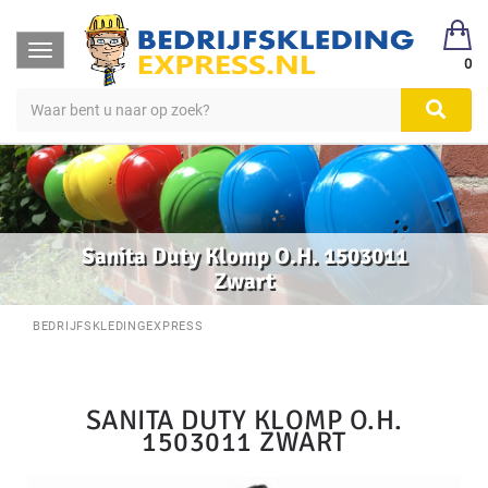
Toggle
0
navigation
Sanita Duty Klomp O.H. 1503011
Zwart
BEDRIJFSKLEDINGEXPRESS
SANITA DUTY KLOMP O.H.
1503011 ZWART