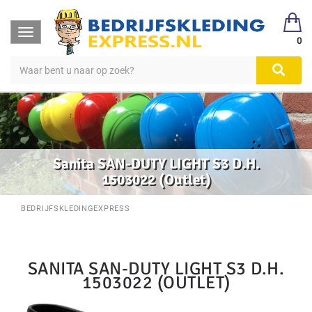
Toggle
0
navigation
Sanita SAN-DUTY LIGHT S3 D.H.
1503022 (Outlet)
BEDRIJFSKLEDINGEXPRESS
SANITA SAN-DUTY LIGHT S3 D.H.
1503022 (OUTLET)