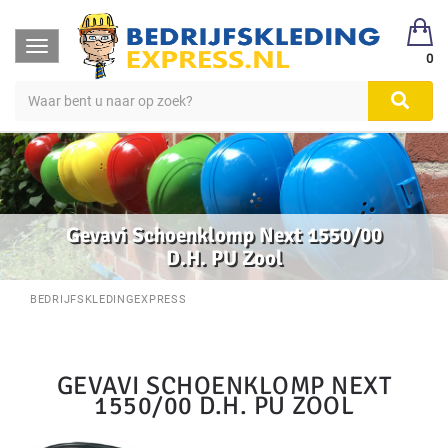
Toggle
0
navigation
Gevavi Schoenklomp Next 1550/00
D.H. PU Zool
BEDRIJFSKLEDINGEXPRESS
GEVAVI SCHOENKLOMP NEXT
1550/00 D.H. PU ZOOL