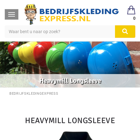
Toggle
0
navigation
Heavymill Longsleeve
BEDRIJFSKLEDINGEXPRESS
HEAVYMILL LONGSLEEVE