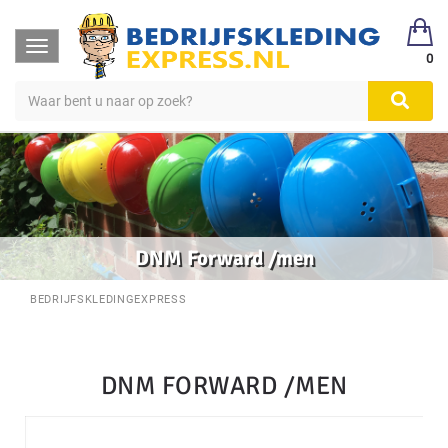
Toggle
0
navigation
DNM Forward /men
BEDRIJFSKLEDINGEXPRESS
DNM FORWARD /MEN