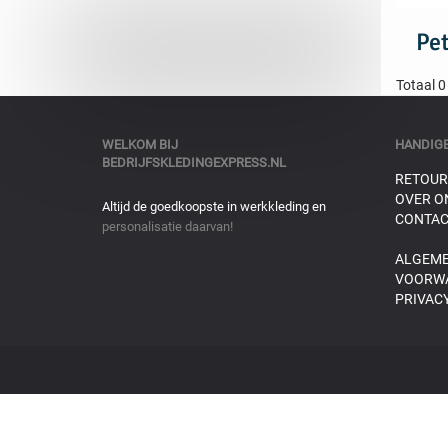
Pe
Totaal 0
WELKOM BIJ
HANDIGE
BEDRIJFSKLEDINGEXPRESS.NL
RETOUR
OVER O
Altijd de goedkoopste in werkkleding en
CONTAC
personalisatie daarvan!
ALGEM
VOORW
PRIVACY