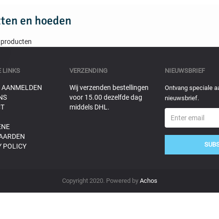
tten en hoeden
 producten
 LINKS
VERZENDING
NIEUWSBRIEF
 AANMELDEN
Wij verzenden bestellingen
Ontvang speciale a
NS
voor 15.00 dezelfde dag
nieuwsbrief.
T
middels DHL.
ENE
AARDEN
SUB
 POLICY
Copyright 2020. Powered by
Achos