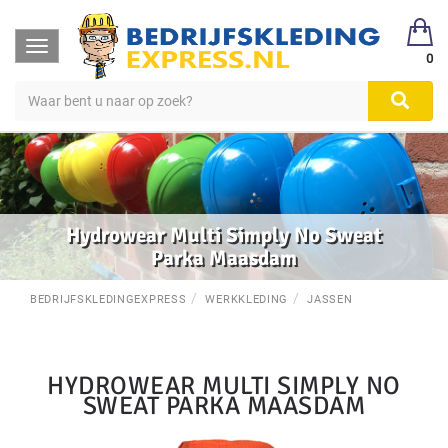
Toggle
0
navigation
Hydrowear Multi Simply No Sweat
Parka Maasdam
BEDRIJFSKLEDINGEXPRESS
WERKKLEDING
JASSEN
HYDROWEAR MULTI SIMPLY NO
SWEAT PARKA MAASDAM