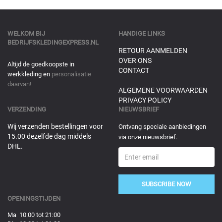
WELKOM BIJ
HANDIGE LINKS
BEDRIJFSKLEDINGEXPRESS.NL
RETOUR AANMELDEN
OVER ONS
Altijd de goedkoopste in
CONTACT
werkkleding en
personalisatie
daarvan!
ALGEMENE VOORWAARDEN
PRIVACY POLICY
VERZENDING
NIEUWSBRIEF
Wij verzenden bestellingen voor
Ontvang speciale aanbiedingen
15.00 dezelfde dag middels
via onze nieuwsbrief.
DHL.
SUBSCRIBE NOW
OPENINGSTIJDEN
Ma 10:00 tot 21:00