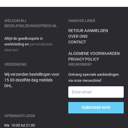
WELKOM BIJ
HANDIGE LINKS
BEDRIJFSKLEDINGEXPRESS.NL
RETOUR AANMELDEN
OVER ONS
Altijd de goedkoopste in
CONTACT
werkkleding en
personalisatie
daarvan!
ALGEMENE VOORWAARDEN
PRIVACY POLICY
VERZENDING
NIEUWSBRIEF
Wij verzenden bestellingen voor
Ontvang speciale aanbiedingen
15.00 dezelfde dag middels
via onze nieuwsbrief.
DHL.
SUBSCRIBE NOW
OPENINGSTIJDEN
Ma 10:00 tot 21:00