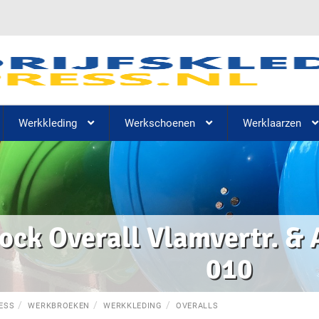
Werkkleding
Werkschoenen
Werklaarzen
ock Overall Vlamvertr. 
010
ESS
WERKBROEKEN
WERKKLEDING
OVERALLS