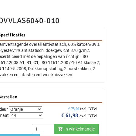
 OVVLAS6040-010
Specificaties
amvertragende overall anti-statisch, 60% katoen/39%
lyester/1% antistatisch, doekgewicht 370 g/m2.
certificeerd met de bepalingen van richtlijn: ISO
612:2008 A1, B1, C1, ISO 11611:2007-10 A1 klasse 2,
 1149-5:2008, Drukknoopsluiting, 2 borstzakken, 2
jzakken en intasten en twee kniezakken
Bestellen
incl. BTW
kleur
€
75,00
€
61,98
maat
excl. BTW
In winkelmandje