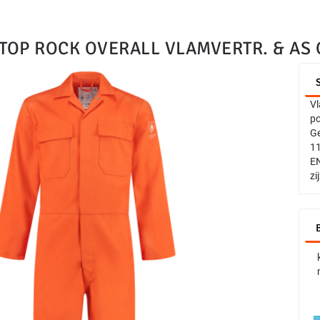
TOP ROCK OVERALL VLAMVERTR. & AS
Vl
po
Ge
11
EN
zi