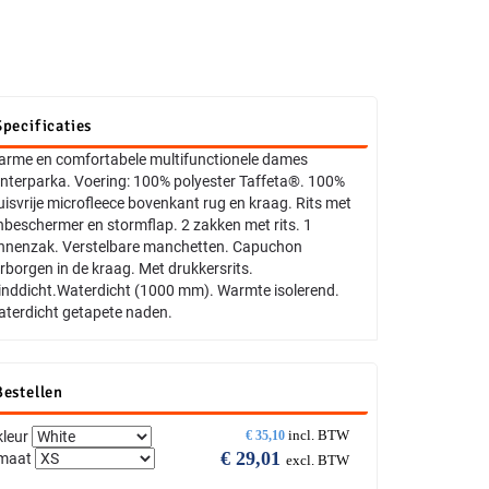
Specificaties
rme en comfortabele multifunctionele dames
nterparka. Voering: 100% polyester Taffeta®. 100%
uisvrije microfleece bovenkant rug en kraag. Rits met
nbeschermer en stormflap. 2 zakken met rits. 1
nnenzak. Verstelbare manchetten. Capuchon
rborgen in de kraag. Met drukkersrits.
nddicht.Waterdicht (1000 mm). Warmte isolerend.
terdicht getapete naden.
Bestellen
incl. BTW
kleur
€
35,10
€
29,01
maat
excl. BTW