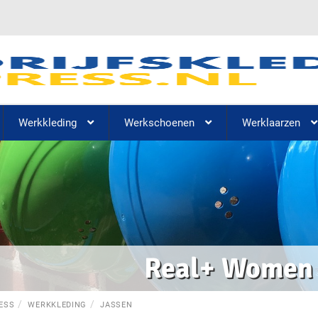
Werkkleding
Werkschoenen
Werklaarzen
Real+ Women
ESS
WERKKLEDING
JASSEN