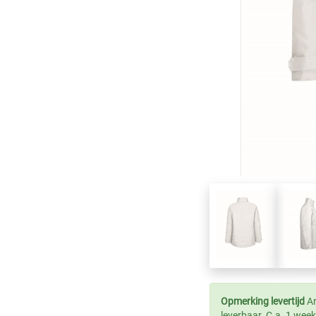
Opmerking levertijd
Ar
leverbaar. C.a. 1 week