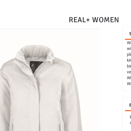
REAL+ WOMEN
Wa
wi
pl
ki
bi
ve
Wi
Wa