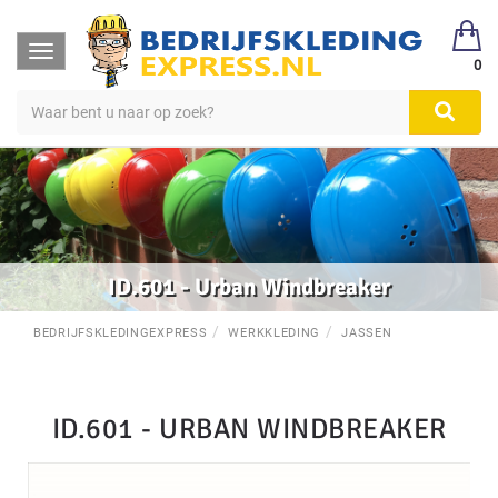
Toggle
0
navigation
ID.601 - Urban Windbreaker
BEDRIJFSKLEDINGEXPRESS
WERKKLEDING
JASSEN
ID.601 - URBAN WINDBREAKER