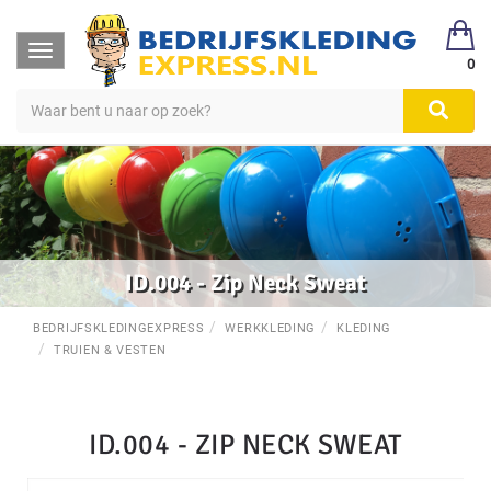
Toggle
0
navigation
ID.004 - Zip Neck Sweat
BEDRIJFSKLEDINGEXPRESS
WERKKLEDING
KLEDING
TRUIEN & VESTEN
ID.004 - ZIP NECK SWEAT