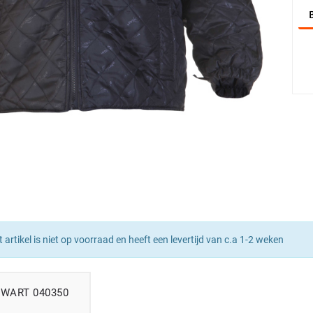
t artikel is niet op voorraad en heeft een levertijd van c.a 1-2 weken
WART 040350