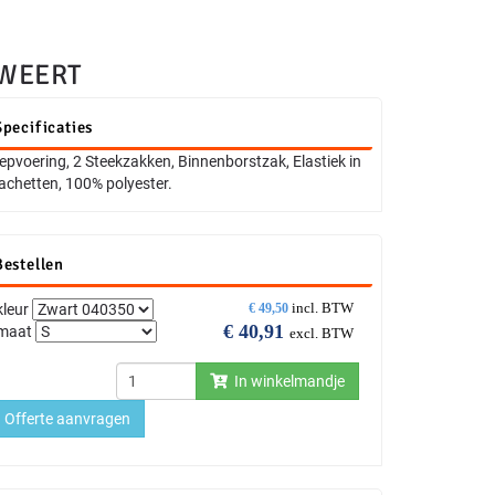
WEERT
Specificaties
epvoering, 2 Steekzakken, Binnenborstzak, Elastiek in
chetten, 100% polyester.
Bestellen
incl. BTW
kleur
€
49,50
€
40,91
maat
excl. BTW
In winkelmandje
Offerte aanvragen