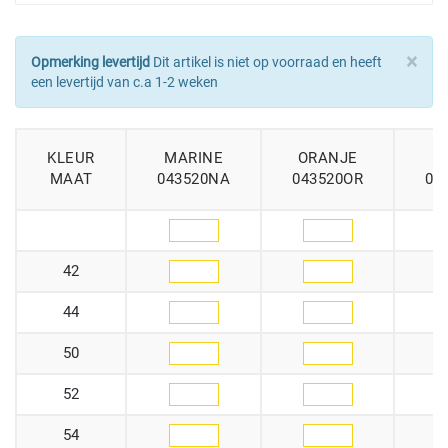
×
Opmerking levertijd
Dit artikel is niet op voorraad en heeft
een levertijd van c.a 1-2 weken
KLEUR
MARINE
ORANJE
MAAT
043520NA
043520OR
04
42
44
50
52
54