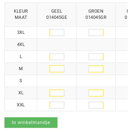
KLEUR
GEEL
GROEN
M
MAAT
014045GE
014045GR
01
3XL
4XL
L
M
S
XL
XXL