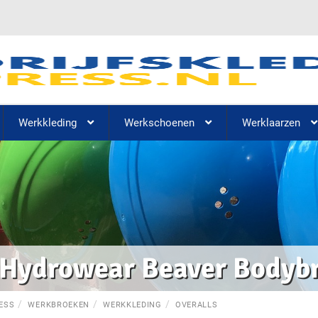
Werkkleding
Werkschoenen
Werklaarzen
Hydrowear Beaver Bodyb
ESS
WERKBROEKEN
WERKKLEDING
OVERALLS