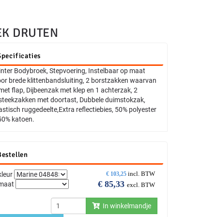
EK DRUTEN
Specificaties
nter Bodybroek, Stepvoering, Instelbaar op maat
or brede klittenbandsluiting, 2 borstzakken waarvan
met flap, Dijbeenzak met klep en 1 achterzak, 2
steekzakken met doortast, Dubbele duimstokzak,
astisch ruggedeelte,Extra reflectiebies, 50% polyester
50% katoen.
Bestellen
incl. BTW
kleur
€
103,25
€
85,33
maat
excl. BTW
In winkelmandje