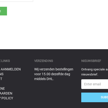
 LINKS
VERZENDING
NIEUWSBRIEF
 AANMELDEN
Wij verzenden bestellingen
Ontvang speciale a
NS
voor 15.00 dezelfde dag
nieuwsbrief.
T
middels DHL.
ENE
AARDEN
SUB
 POLICY