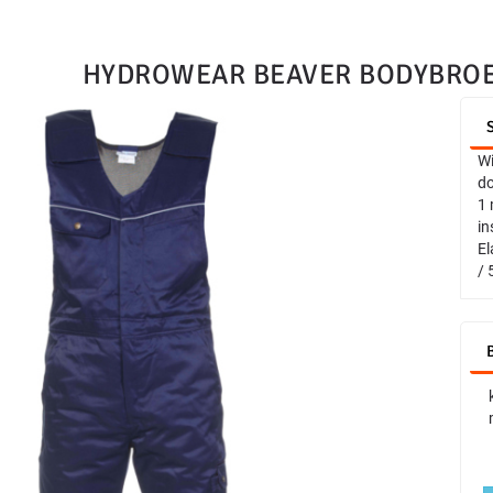
HYDROWEAR BEAVER BODYBRO
Wi
do
1 
in
El
/ 