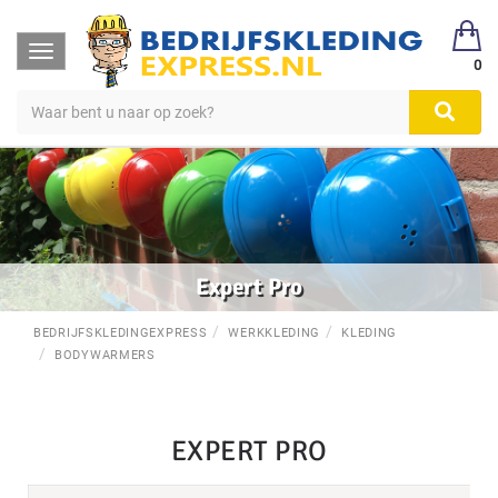
Toggle
0
navigation
Expert Pro
BEDRIJFSKLEDINGEXPRESS
WERKKLEDING
KLEDING
BODYWARMERS
EXPERT PRO