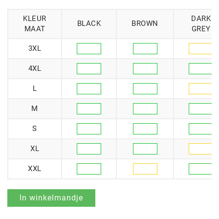
KLEUR
DARK
BLACK
BROWN
MAAT
GREY
3XL
4XL
L
M
S
XL
XXL