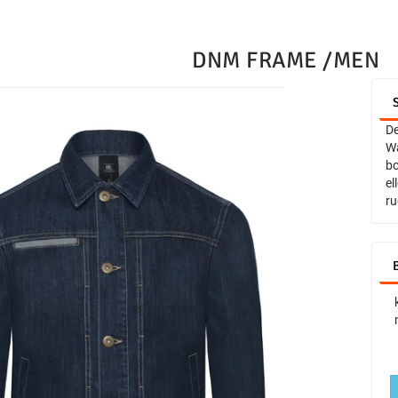
DNM FRAME /MEN
De
Wa
bo
el
ru