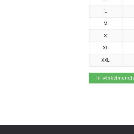
L
M
S
XL
XXL