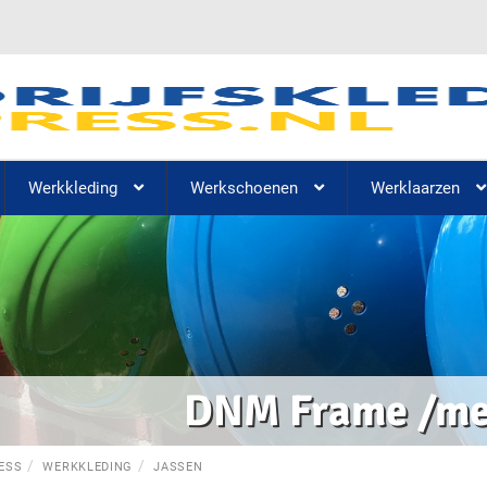
Werkkleding
Werkschoenen
Werklaarzen
DNM Frame /m
ESS
WERKKLEDING
JASSEN