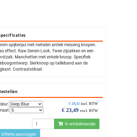
Specificaties
nim spijkerjas met metalen antiek messing knopen.
s effect. Raw Denim Look. Twee zijzakken en een
rstzak. Manchetten met enkele knoop. Specifiek
leboogontwerp. Sierknoop op tailleband aan de
gkant. Contraststiksel.
Bestellen
incl. BTW
kleur
€
28,42
€
23,49
maat
excl. BTW
In winkelmandje
Offerte aanvragen