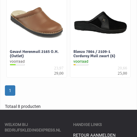
Gevavi Herenmuil 2165 O.H.
Blenzo 7864 / 2109-1
(Outlet)
Corduroy Muil zwart (6)
voorraad
voorraad
23,97
20,66
29,00
25,00
1
Totaal 8 producten
WELKOM BIJ
HANDIGE LINKS
BEDRIJFSKLEDINGEXPRESS.NL
RETOUR AANMELDEN