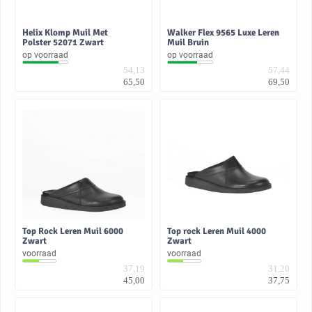
Helix Klomp Muil Met
Walker Flex 9565 Luxe Leren
Polster 52071 Zwart
Muil Bruin
op voorraad
op voorraad
54,13
57,44
65,50
69,50
Top Rock Leren Muil 6000
Top rock Leren Muil 4000
Zwart
Zwart
voorraad
voorraad
37,19
31,20
45,00
37,75