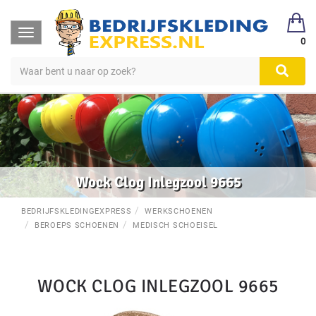
Toggle
0
navigation
Wock Clog Inlegzool 9665
BEDRIJFSKLEDINGEXPRESS
WERKSCHOENEN
BEROEPS SCHOENEN
MEDISCH SCHOEISEL
WOCK CLOG INLEGZOOL 9665