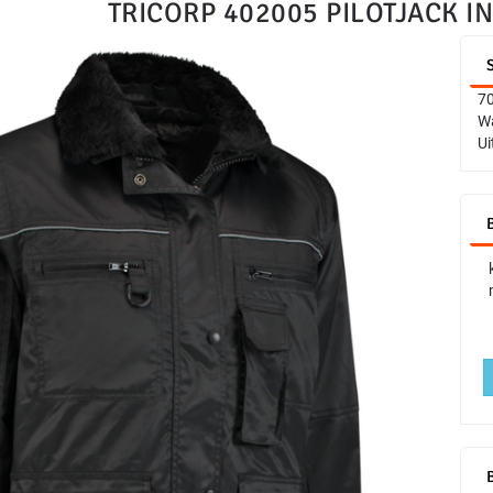
TRICORP 402005 PILOTJACK I
70
Wa
Ui