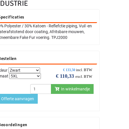
NDUSTRIE
Specificaties
% Polyester / 30% Katoen - Reflefctie piping, Vuil -en
terafstotend door coating, Afritsbare mouwen,
tneembare Fake Fur voering. TPJ2000
Bestellen
incl. BTW
kleur
€
133,50
€
110,33
maat
excl. BTW
In winkelmandje
Offerte aanvragen
Beoordelingen