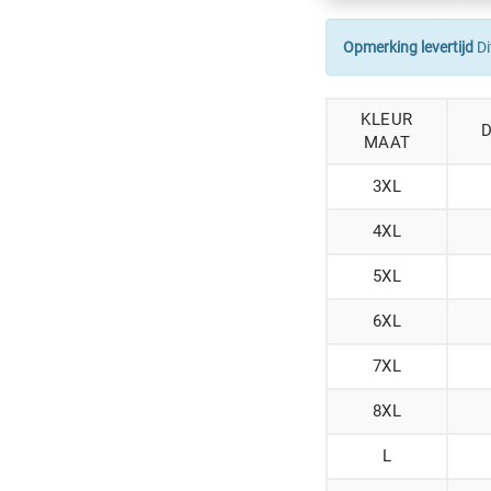
Opmerking levertijd
Di
KLEUR
MAAT
3XL
4XL
5XL
6XL
7XL
8XL
L