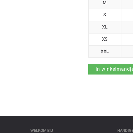
M
S
XL
XS
XXL
WELKOM BIJ
HANDIGE