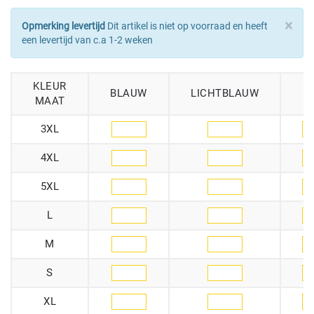
×
Opmerking levertijd
Dit artikel is niet op voorraad en heeft
een levertijd van c.a 1-2 weken
KLEUR
BLAUW
LICHTBLAUW
L
MAAT
3XL
4XL
5XL
L
M
S
XL