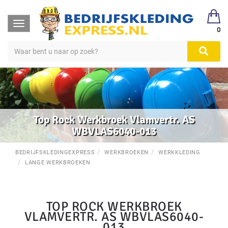
Toggle
0
navigation
Top Rock Werkbroek Vlamvertr. AS
WBVLAS6040-013
BEDRIJFSKLEDINGEXPRESS
WERKBROEKEN
WERKKLEDING
LANGE WERKBROEKEN
TOP ROCK WERKBROEK
VLAMVERTR. AS WBVLAS6040-
013