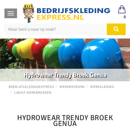
Toggle
0
navigation
Hydrowear Trendy Broek Genua
BEDRIJFSKLEDINGEXPRESS
WERKBROEKEN
WERKKLEDING
LANGE WERKBROEKEN
HYDROWEAR TRENDY BROEK
GENUA