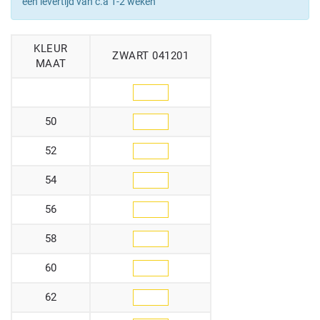
een levertijd van c.a 1-2 weken
KLEUR
ZWART 041201
MAAT
50
52
54
56
58
60
62