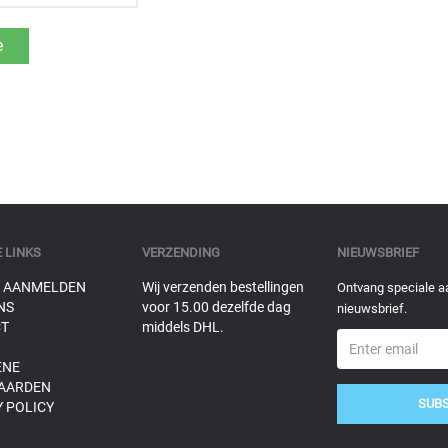
 LINKS
VERZENDING
NIEUWSBRIEF
 AANMELDEN
Wij verzenden bestellingen
Ontvang speciale a
NS
voor 15.00 dezelfde dag
nieuwsbrief.
T
middels DHL.
ENE
AARDEN
SUB
 POLICY