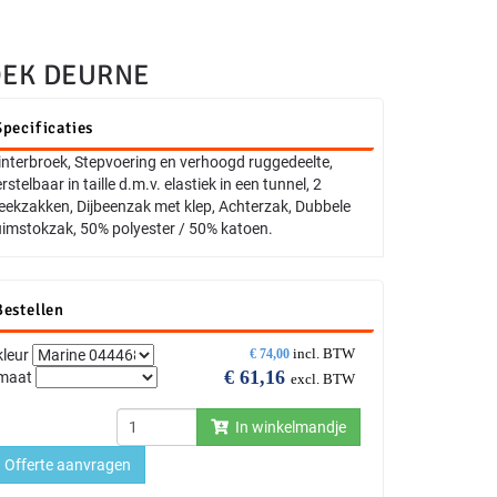
OEK DEURNE
Specificaties
nterbroek, Stepvoering en verhoogd ruggedeelte,
rstelbaar in taille d.m.v. elastiek in een tunnel, 2
eekzakken, Dijbeenzak met klep, Achterzak, Dubbele
imstokzak, 50% polyester / 50% katoen.
Bestellen
incl. BTW
kleur
€
74,00
€
61,16
maat
excl. BTW
In winkelmandje
Offerte aanvragen