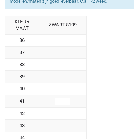
modellen/maten zijn goed leverbaar. C.a. 1-2 week.
KLEUR
ZWART 8109
MAAT
36
37
38
39
40
41
42
43
44