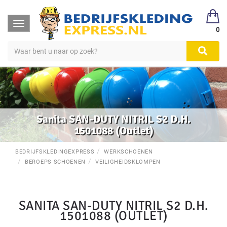
Toggle
0
navigation
Sanita SAN-DUTY NITRIL S2 D.H.
1501088 (Outlet)
BEDRIJFSKLEDINGEXPRESS
WERKSCHOENEN
BEROEPS SCHOENEN
VEILIGHEIDSKLOMPEN
SANITA SAN-DUTY NITRIL S2 D.H.
1501088 (OUTLET)