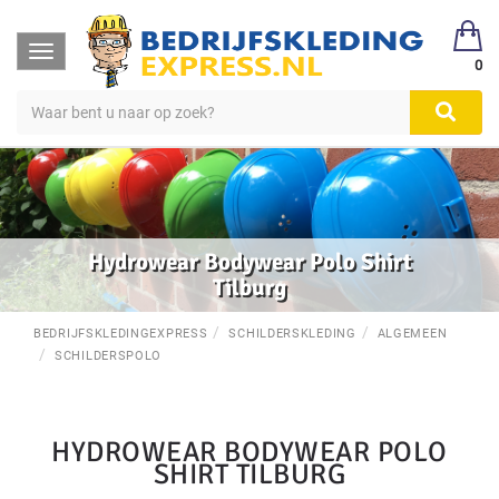
Toggle
0
navigation
Hydrowear Bodywear Polo Shirt
Tilburg
BEDRIJFSKLEDINGEXPRESS
SCHILDERSKLEDING
ALGEMEEN
SCHILDERSPOLO
HYDROWEAR BODYWEAR POLO
SHIRT TILBURG