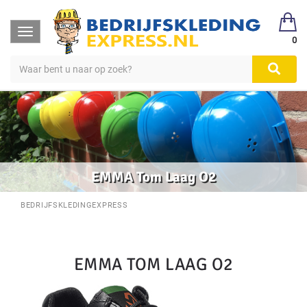
Toggle
0
navigation
EMMA Tom Laag O2
BEDRIJFSKLEDINGEXPRESS
EMMA TOM LAAG O2