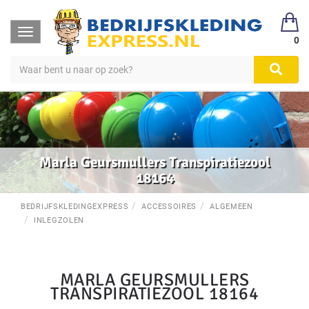
Toggle
0
navigation
Marla Geursmullers Transpiratiezool
18164
BEDRIJFSKLEDINGEXPRESS
ACCESSOIRES
ALGEMEEN
INLEGZOLEN
MARLA GEURSMULLERS
TRANSPIRATIEZOOL 18164