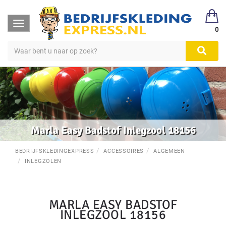
Toggle
0
navigation
Marla Easy Badstof Inlegzool 18156
BEDRIJFSKLEDINGEXPRESS
ACCESSOIRES
ALGEMEEN
INLEGZOLEN
MARLA EASY BADSTOF
INLEGZOOL 18156