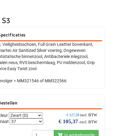
 S3
Specificaties
, Veiligheidsschoen, Full Grain Leather bovenkant,
artec Air Sanitized Silver voering, Ongeweven
tistatische binnenzool, Antibacteriele inlegzool,
alen neus, RVS beschermlaag, PU middenzool, Grip
rce Easy Twist zool.
pvolger = MM321546 of MM322566
Bestellen
incl. BTW
kleur
€
127,50
€
105,37
maat
excl. BTW
In winkelmandje