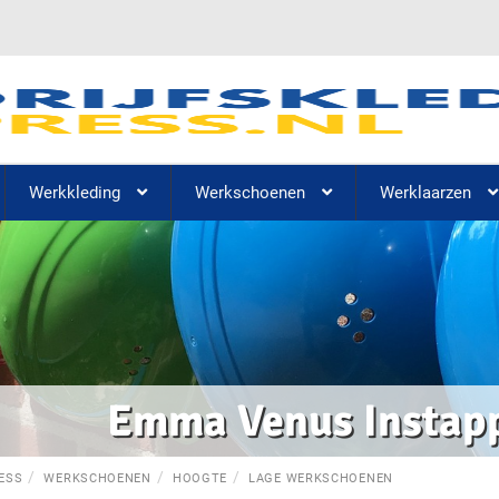
Werkkleding
Werkschoenen
Werklaarzen
Emma Venus Instap
ESS
WERKSCHOENEN
HOOGTE
LAGE WERKSCHOENEN