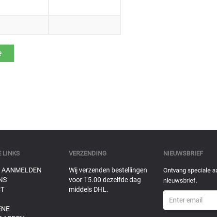
 LINKS
VERZENDING
NIEUWSBRIEF
 AANMELDEN
Wij verzenden bestellingen
Ontvang speciale a
NS
voor 15.00 dezelfde dag
nieuwsbrief.
T
middels DHL.
ENE