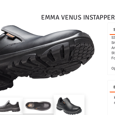
EMMA VENUS INSTAPPER
S3
Sm
An
St
Fo
O