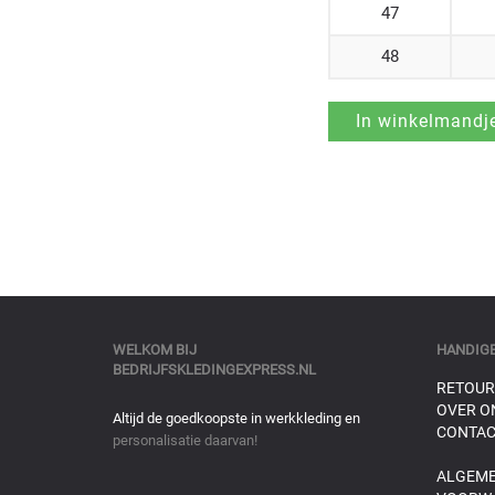
47
48
WELKOM BIJ
HANDIGE
BEDRIJFSKLEDINGEXPRESS.NL
RETOUR
OVER O
Altijd de goedkoopste in werkkleding en
CONTAC
personalisatie daarvan!
ALGEM