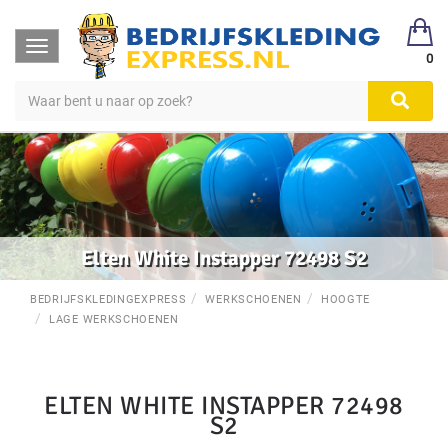
Toggle
0
navigation
Elten White Instapper 72498 S2
BEDRIJFSKLEDINGEXPRESS
WERKSCHOENEN
HOOGTE
LAGE WERKSCHOENEN
ELTEN WHITE INSTAPPER 72498
S2