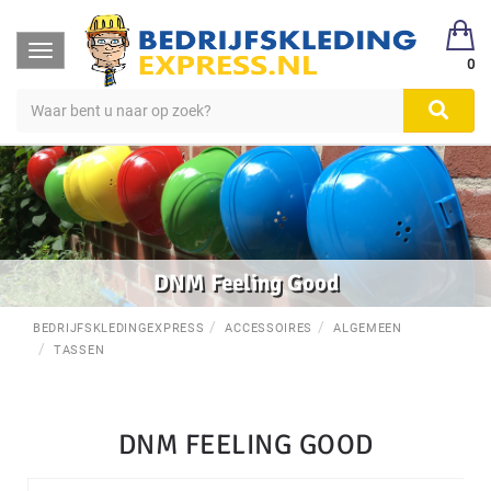
Toggle
0
navigation
DNM Feeling Good
BEDRIJFSKLEDINGEXPRESS
ACCESSOIRES
ALGEMEEN
TASSEN
DNM FEELING GOOD