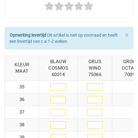
×
Opmerking levertijd
Dit artikel is niet op voorraad en heeft
een levertijd van c.a 1-2 weken
BLAUW
GRIJS
GROE
KLEUR
COSMOS
WIND
OCTAN
MAAT
60014
75066
70093
35
36
37
38
39