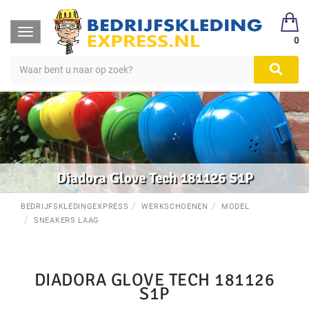
Toggle
0
navigation
Diadora Glove Tech 181126 S1P
BEDRIJFSKLEDINGEXPRESS
WERKSCHOENEN
MODEL
SNEAKERS LAAG
DIADORA GLOVE TECH 181126
S1P