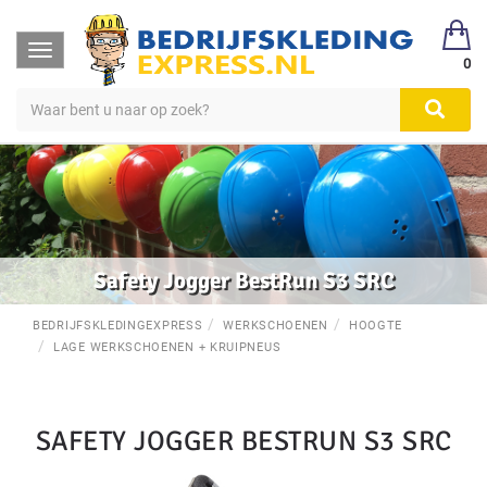
Toggle
0
navigation
Safety Jogger BestRun S3 SRC
BEDRIJFSKLEDINGEXPRESS
WERKSCHOENEN
HOOGTE
LAGE WERKSCHOENEN + KRUIPNEUS
SAFETY JOGGER BESTRUN S3 SRC