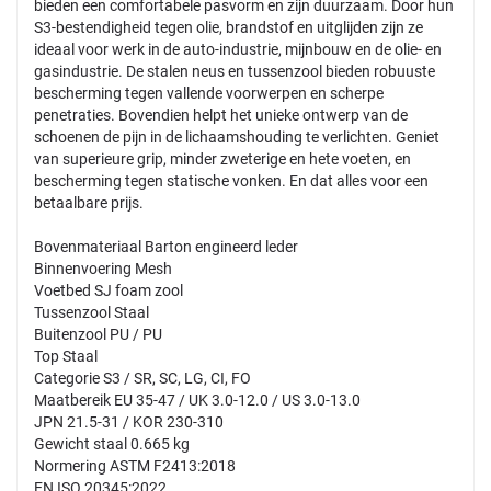
bieden een comfortabele pasvorm en zijn duurzaam. Door hun
S3-bestendigheid tegen olie, brandstof en uitglijden zijn ze
ideaal voor werk in de auto-industrie, mijnbouw en de olie- en
gasindustrie. De stalen neus en tussenzool bieden robuuste
bescherming tegen vallende voorwerpen en scherpe
penetraties. Bovendien helpt het unieke ontwerp van de
schoenen de pijn in de lichaamshouding te verlichten. Geniet
van superieure grip, minder zweterige en hete voeten, en
bescherming tegen statische vonken. En dat alles voor een
betaalbare prijs.
Bovenmateriaal Barton engineerd leder
Binnenvoering Mesh
Voetbed SJ foam zool
Tussenzool Staal
Buitenzool PU / PU
Top Staal
Categorie S3 / SR, SC, LG, CI, FO
Maatbereik EU 35-47 / UK 3.0-12.0 / US 3.0-13.0
JPN 21.5-31 / KOR 230-310
Gewicht staal 0.665 kg
Normering ASTM F2413:2018
EN ISO 20345:2022