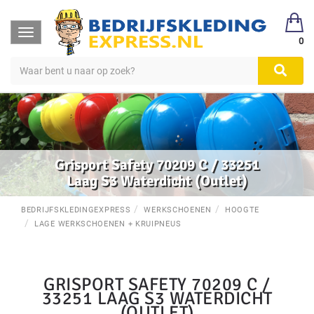
Toggle
0
navigation
Grisport Safety 70209 C / 33251
Laag S3 Waterdicht (Outlet)
BEDRIJFSKLEDINGEXPRESS
WERKSCHOENEN
HOOGTE
LAGE WERKSCHOENEN + KRUIPNEUS
GRISPORT SAFETY 70209 C /
33251 LAAG S3 WATERDICHT
(OUTLET)