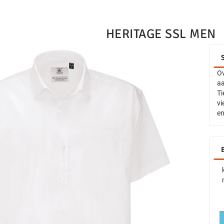
HERITAGE SSL MEN
Ov
aa
Ti
vi
en