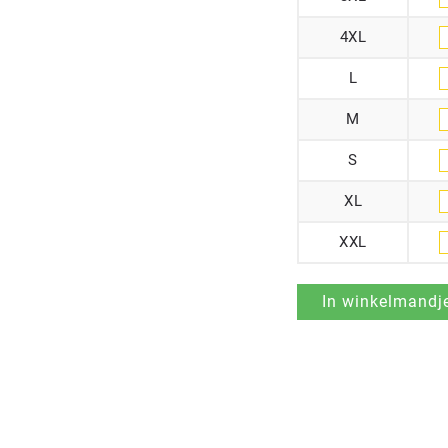
4XL
L
M
S
XL
XXL