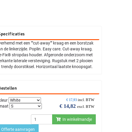
Specificaties
erhemd met een ""cut-away"" kraag en een borstzak
n de linkerzijde. Poplin. Easy care. Cut-away kraag.
e-Fix® stropdas houder. Afgeronde onderzoom met
erkante laterale versteviging. Rugstuk met 2 plooien
 trendy doorstiksel. Horizontaal laatste knoopsgat.
Bestellen
incl. BTW
kleur
€
17,93
€
14,82
maat
excl. BTW
In winkelmandje
Offerte aanvragen