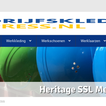
Werkkleding
Werkschoenen
Werklaarzen
Heritage SSL M
ESS