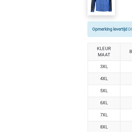
Opmerking levertijd
Di
KLEUR
MAAT
3XL
4XL
5XL
6XL
7XL
8XL