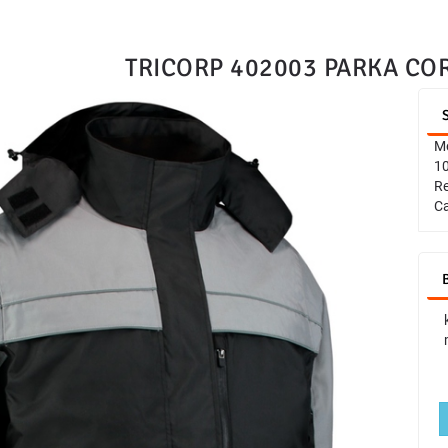
TRICORP 402003 PARKA CO
Me
10
Re
Ca