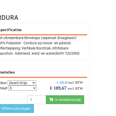
RDURA
Specificaties
t uitneembare Binnenjas (seperaat draagbaar)!
0% Polyester - Cordura op mouw -en jukstuk.
flectiepiping, Vertikale Borstzak, Afritsbare
puchon. Ademend, wind -en waterdicht! TJO2000
Bestellen
incl. BTW
kleur
€
229,50
€
189,67
maat
excl. BTW
In winkelmandje
Offerte aanvragen