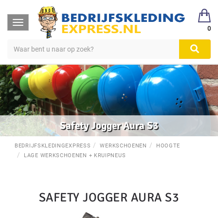
Toggle
0
navigation
Safety Jogger Aura S3
BEDRIJFSKLEDINGEXPRESS
WERKSCHOENEN
HOOGTE
LAGE WERKSCHOENEN + KRUIPNEUS
SAFETY JOGGER AURA S3