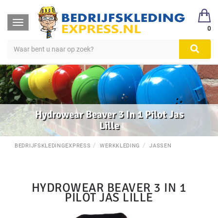
Toggle
0
navigation
Hydrowear Beaver 3 In 1 Pilot Jas
Lille
BEDRIJFSKLEDINGEXPRESS
WERKKLEDING
JASSEN
HYDROWEAR BEAVER 3 IN 1
PILOT JAS LILLE